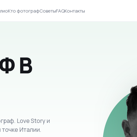
лио
Кто фотограф
Советы
FAQ
Контакты
Ф В
раф. Love Story и
 точке Италии.